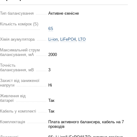
Тип балансування
Активне ємнісне
Кількість комірок (S)
6S
Хімія акумулятора
Li-ion
,
LiFePO4
,
LTO
Максимальний струм
балансування, мА
2000
Точність
балансування, мВ
3
Захист від заниженої
напруги
Ні
Живлення від
батареї
Так
Кабель у комплекті
Так
Комплектація
Плата активного балансира, кабель на 7
проводів