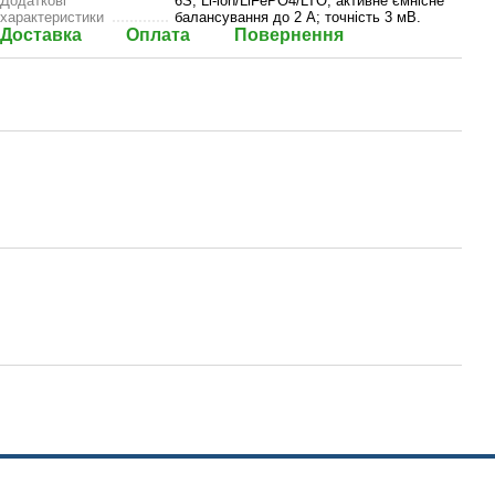
Додаткові
6S; Li-ion/LiFePO4/LTO; активне ємнісне
характеристики
балансування до 2 А; точність 3 мВ.
Доставка
Оплата
Повернення