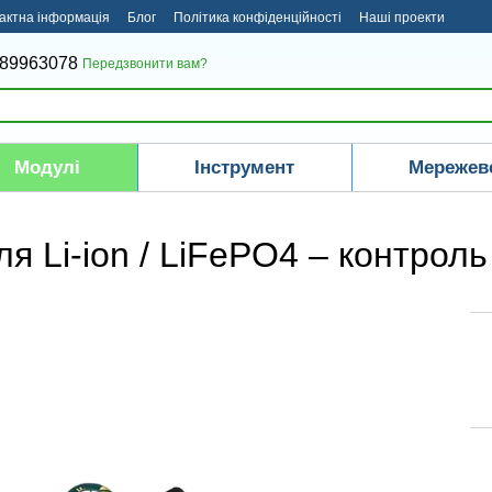
актна інформація
Блог
Політика конфіденційності
Наші проекти
 під ключ
Відеоогляди
89963078
Передзвонити вам?
Модулі
Інструмент
Мережев
я Li-ion / LiFePO4 – контроль