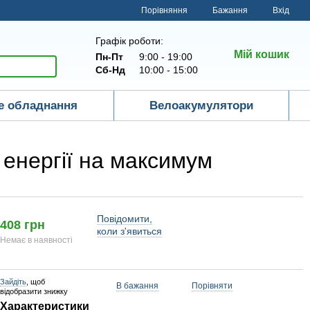
Порівняння
Бажання
Вхід
Графік роботи:
Мій кошик
Пн-Пт
9:00 - 19:00
Сб-Нд
10:00 - 15:00
е обладнання
Велоакумулятори
 енергії на максимум
Повідомити,
408 грн
коли з'явиться
Немає в наявності
Зайдіть
, щоб
В бажання
Порівняти
відобразити знижку
Характеристики