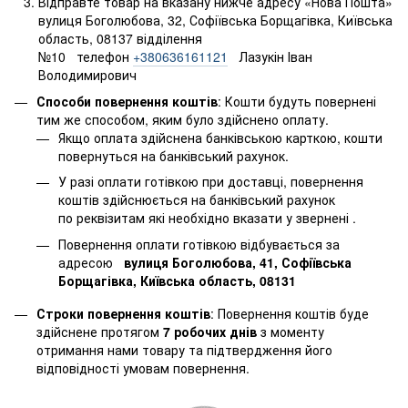
Відправте товар на вказану нижче адресу «Нова Пошта»
вулиця Боголюбова, 32, Софіївська Борщагівка, Київська
область, 08137 відділення
№10 телефон
+380636161121
Лазукін Іван
Володимирович
Способи повернення коштів
: Кошти будуть повернені
тим же способом, яким було здійснено оплату.
Якщо оплата здійснена банківською карткою, кошти
повернуться на банківський рахунок.
У разі оплати готівкою при доставці, повернення
коштів здійснюється на банківський рахунок
по реквізитам які необхідно вказати у звернені .
Повернення оплати готівкою відбувається за
адресою
вулиця Боголюбова, 41, Софіївська
Борщагівка, Київська область, 08131
Строки повернення коштів
: Повернення коштів буде
здійснене протягом
7 робочих днів
з моменту
отримання нами товару та підтвердження його
відповідності умовам повернення.