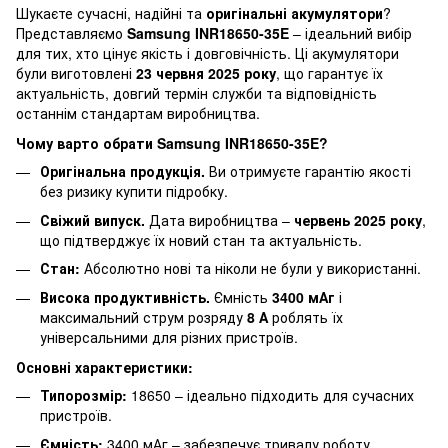
Шукаєте сучасні, надійні та
оригінальні акумулятори
?
Представляємо
Samsung INR18650-35E
– ідеальний вибір
для тих, хто цінує якість і довговічність. Ці акумулятори
були виготовлені
23 червня 2025 року
, що гарантує їх
актуальність, довгий термін служби та відповідність
останнім стандартам виробництва.
Чому варто обрати Samsung INR18650-35E?
Оригінальна продукція.
Ви отримуєте гарантію якості
без ризику купити підробку.
Свіжий випуск.
Дата виробництва –
червень 2025 року
,
що підтверджує їх новий стан та актуальність.
Стан:
Абсолютно нові та ніколи не були у використанні.
Висока продуктивність.
Ємність
3400 мАг
і
максимальний струм розряду
8 А
роблять їх
універсальними для різних пристроїв.
Основні характеристики:
Типорозмір:
18650 – ідеально підходить для сучасних
пристроїв.
Ємність:
3400 мАг – забезпечує тривалу роботу.