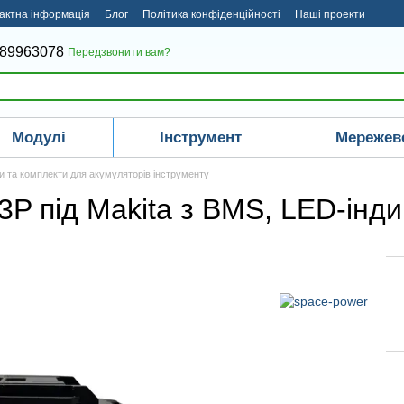
актна інформація
Блог
Політика конфіденційності
Наші проекти
 під ключ
Відеоогляди
89963078
Передзвонити вам?
Модулі
Інструмент
Мережев
и та комплекти для акумуляторів інструменту
3P під Makita з BMS, LED-інд