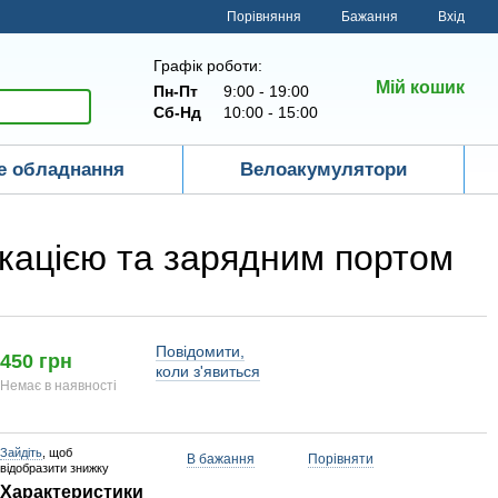
Порівняння
Бажання
Вхід
Графік роботи:
Мій кошик
Пн-Пт
9:00 - 19:00
Сб-Нд
10:00 - 15:00
е обладнання
Велоакумулятори
икацією та зарядним портом
Повідомити,
450 грн
коли з'явиться
Немає в наявності
Зайдіть
, щоб
В бажання
Порівняти
відобразити знижку
Характеристики