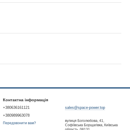
Контактна інформація
+380636161121
sales@space-power.top
+380989963078
вулиця Боголюбова, 41,
Передзвонити вам?
Софіївська Борщагівка, Київська
область, 08131