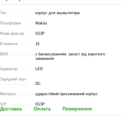
Тип
корпус для акумулятора
Платформа
Makita
Форм-фактор
5S3P
Елементи
15
BMS
з балансуванням; захист від короткого
замикання
Індикатор
LED
Зарядний порт
DC
Матеріал
ударостійкий прогумований корпус
S/P
5S3P
Доставка
Оплата
Повернення