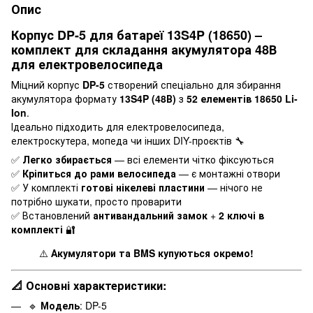
Опис
Корпус DP-5 для батареї 13S4P (18650) –
комплект для складання акумулятора 48В
для електровелосипеда
Міцний корпус
DP-5
створений спеціально для збирання
акумулятора формату
13S4P (48В)
з
52 елементів 18650 Li-
Ion
.
Ідеально підходить для електровелосипеда,
електроскутера, мопеда чи інших DIY-проєктів 🔧
✅
Легко збирається
— всі елементи чітко фіксуються
✅
Кріпиться до рами велосипеда
— є монтажні отвори
✅ У комплекті
готові нікелеві пластини
— нічого не
потрібно шукати, просто проварити
✅ Встановлений
антивандальний замок
+
2 ключі в
комплекті
🔐
⚠️
Акумулятори та BMS купуються окремо!
📐 Основні характеристики:
🔹
Модель
: DP-5