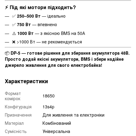
⚡ Під які мотори підходить?
✅
250–500 Вт
— ідеально
✅
750 Вт
— впевнено
⚠️
1000 Вт
— з якісною BMS на 50А
❌ >1000 Вт — не рекомендується
📦
DP-5 — готове рішення для збирання акумулятора 48В.
Просто додай якісні акумулятори, BMS і збери надійне
джерело живлення для свого електробайка!
Характеристики
Формат
18650
комірок
Конфігурація
13s4p
Призначення
Для живлення та електроніки
Матеріал
Комбінований
Сумісність
Універсальна