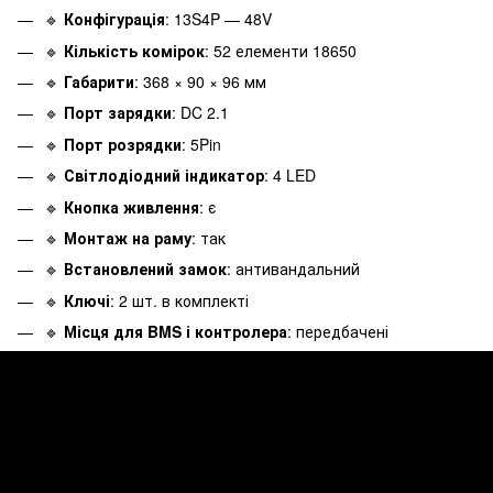
🔹
Конфігурація
: 13S4P — 48V
🔹
Кількість комірок
: 52 елементи 18650
🔹
Габарити
: 368 × 90 × 96 мм
🔹
Порт зарядки
: DC 2.1
🔹
Порт розрядки
: 5Pin
🔹
Світлодіодний індикатор
: 4 LED
🔹
Кнопка живлення
: є
🔹
Монтаж на раму
: так
🔹
Встановлений замок
: антивандальний
🔹
Ключі
: 2 шт. в комплекті
🔹
Місця для BMS і контролера
: передбачені