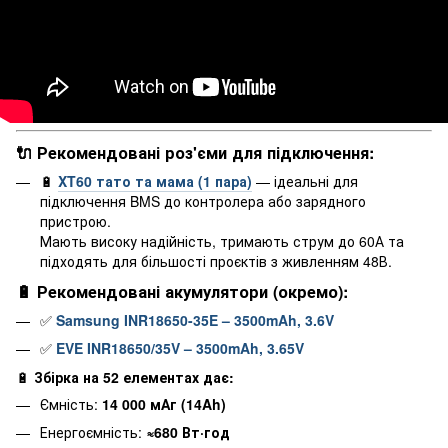
🔌 Рекомендовані роз'єми для підключення:
🔋
XT60 тато та мама (1 пара)
— ідеальні для
підключення BMS до контролера або зарядного
пристрою.
Мають високу надійність, тримають струм до 60А та
підходять для більшості проєктів з живленням 48В.
🔋 Рекомендовані акумулятори (окремо):
✅
Samsung INR18650-35E – 3500mAh, 3.6V
✅
EVE INR18650/35V – 3500mAh, 3.65V
🔋
Збірка на 52 елементах дає:
Ємність:
14 000 мАг (14Ah)
Енергоємність:
≈680 Вт·год