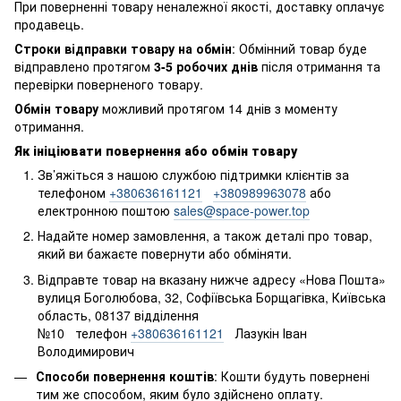
При поверненні товару неналежної якості, доставку оплачує
продавець.
Строки відправки товару на обмін
: Обмінний товар буде
відправлено протягом
3-5 робочих днів
після отримання та
перевірки поверненого товару.
Обмін товару
можливий протягом 14 днів з моменту
отримання.
Як ініціювати повернення або обмін товару
Зв’яжіться з нашою службою підтримки клієнтів за
телефоном
+380636161121
+380989963078
або
електронною поштою
sales@space-power.top
Надайте номер замовлення, а також деталі про товар,
який ви бажаєте повернути або обміняти.
Відправте товар на вказану нижче адресу «Нова Пошта»
вулиця Боголюбова, 32, Софіївська Борщагівка, Київська
область, 08137 відділення
№10 телефон
+380636161121
Лазукін Іван
Володимирович
Способи повернення коштів
: Кошти будуть повернені
тим же способом, яким було здійснено оплату.