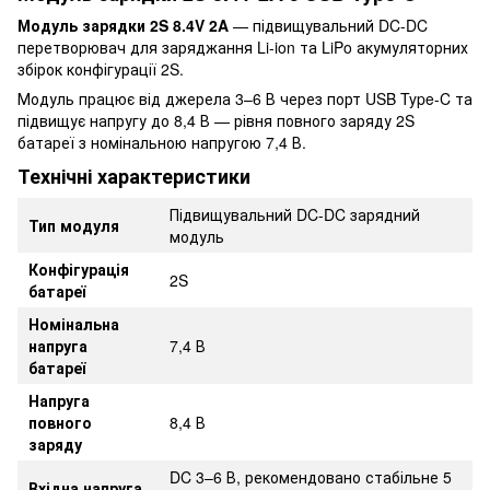
Модуль зарядки 2S 8.4V 2A
— підвищувальний DC-DC
перетворювач для заряджання Li-ion та LiPo акумуляторних
збірок конфігурації 2S.
Модуль працює від джерела 3–6 В через порт USB Type-C та
підвищує напругу до 8,4 В — рівня повного заряду 2S
батареї з номінальною напругою 7,4 В.
Технічні характеристики
Підвищувальний DC-DC зарядний
Тип модуля
модуль
Конфігурація
2S
батареї
Номінальна
напруга
7,4 В
батареї
Напруга
повного
8,4 В
заряду
DC 3–6 В, рекомендовано стабільне 5
Вхідна напруга