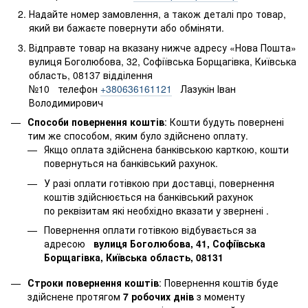
Надайте номер замовлення, а також деталі про товар,
який ви бажаєте повернути або обміняти.
Відправте товар на вказану нижче адресу «Нова Пошта»
вулиця Боголюбова, 32, Софіївська Борщагівка, Київська
область, 08137 відділення
№10 телефон
+380636161121
Лазукін Іван
Володимирович
Способи повернення коштів
: Кошти будуть повернені
тим же способом, яким було здійснено оплату.
Якщо оплата здійснена банківською карткою, кошти
повернуться на банківський рахунок.
У разі оплати готівкою при доставці, повернення
коштів здійснюється на банківський рахунок
по реквізитам які необхідно вказати у звернені .
Повернення оплати готівкою відбувається за
адресою
вулиця Боголюбова, 41, Софіївська
Борщагівка, Київська область, 08131
Строки повернення коштів
: Повернення коштів буде
здійснене протягом
7 робочих днів
з моменту