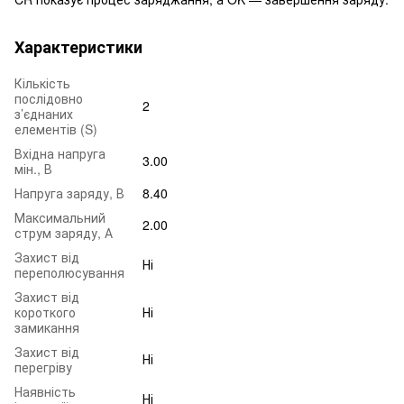
Характеристики
Кількість
послідовно
2
з’єднаних
елементів (S)
Вхідна напруга
3.00
мін., В
Напруга заряду, В
8.40
Максимальний
2.00
струм заряду, А
Захист від
Ні
переполюсування
Захист від
короткого
Ні
замикання
Захист від
Ні
перегріву
Наявність
Ні