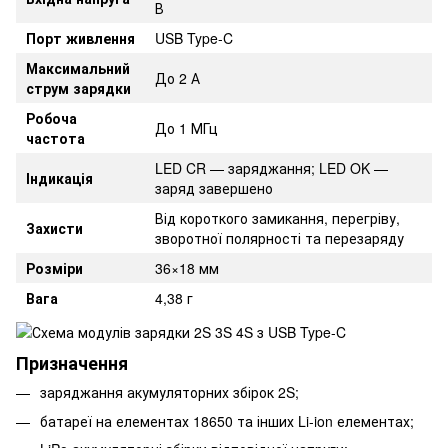
В
Порт живлення
USB Type-C
Максимальний
До 2 А
струм зарядки
Робоча
До 1 МГц
частота
LED CR — заряджання; LED OK —
Індикація
заряд завершено
Від короткого замикання, перегріву,
Захисти
зворотної полярності та перезаряду
Розміри
36×18 мм
Вага
4,38 г
Призначення
заряджання акумуляторних збірок 2S;
батареї на елементах 18650 та інших Li-ion елементах;