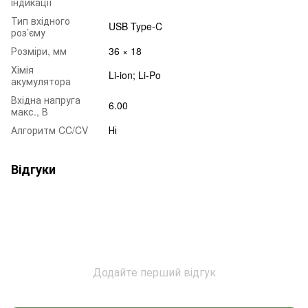
індикації
Тип вхідного
USB Type-C
роз’єму
Розміри, мм
36 × 18
Хімія
Li-ion; Li-Po
акумулятора
Вхідна напруга
6.00
макс., В
Алгоритм CC/CV
Ні
Відгуки
Додайте перший відгук