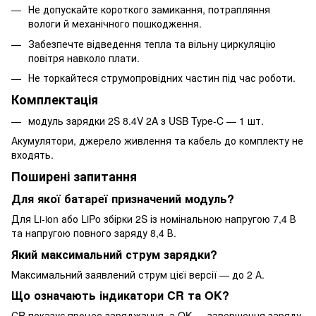
Не допускайте короткого замикання, потрапляння
вологи й механічного пошкодження.
Забезпечте відведення тепла та вільну циркуляцію
повітря навколо плати.
Не торкайтеся струмопровідних частин під час роботи.
Комплектація
модуль зарядки 2S 8.4V 2A з USB Type-C — 1 шт.
Акумулятори, джерело живлення та кабель до комплекту не
входять.
Поширені запитання
Для якої батареї призначений модуль?
Для Li-ion або LiPo збірки 2S із номінальною напругою 7,4 В
та напругою повного заряду 8,4 В.
Який максимальний струм зарядки?
Максимальний заявлений струм цієї версії — до 2 А.
Що означають індикатори CR та OK?
CR показує процес заряджання, а OK — завершення заряду.