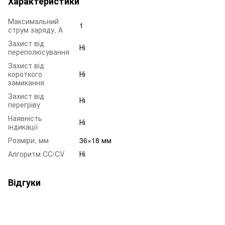
Характеристики
Максимальний
1
струм заряду, А
Захист від
Ні
переполюсування
Захист від
короткого
Ні
замикання
Захист від
Ні
перегріву
Наявність
Ні
індикації
Розміри, мм
36×18 мм
Алгоритм CC/CV
Ні
Відгуки