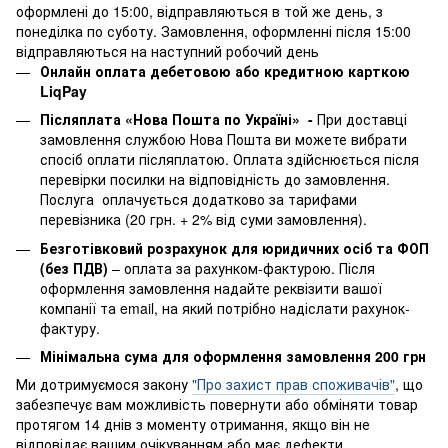
оформлені до 15:00, відправляються в той же день, з
понеділка по суботу. Замовлення, оформленні після 15:00
відправляються на наступний робочий день
Онлайн оплата дебетовою або кредитною карткою
LiqPay
Післяплата «Нова Пошта по Україні» -
При доставці
замовлення службою Нова Пошта ви можете вибрати
спосіб оплати післяплатою. Оплата здійснюється після
перевірки посилки на відповідність до замовлення.
Послуга оплачується додатково за тарифами
перевізника (20 грн. + 2% від суми замовлення).
Безготівковий розрахунок для юридичних осіб та ФОП
(без ПДВ)
– оплата за рахунком-фактурою. Після
оформлення замовлення надайте реквізити вашої
компанії та email, на який потрібно надіслати рахунок-
фактуру.
Мінімальна сума для оформлення замовлення 200 грн
Ми дотримуємося закону
"Про захист прав споживачів"
, що
забезпечує вам можливість повернути або обміняти товар
протягом 14 днів з моменту отримання, якщо він не
відповідає вашим очікуванням або має дефекти.