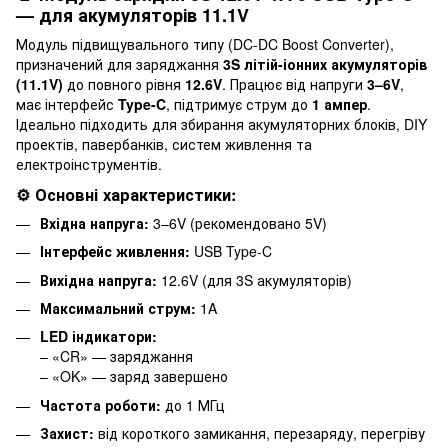
— для акумуляторів 11.1V
Модуль підвищувального типу (DC-DC Boost Converter),
призначений для заряджання
3S літій-іонних акумуляторів
(11.1V)
до повного рівня
12.6V
. Працює від напруги
3–6V
,
має інтерфейс
Type-C
, підтримує струм до
1 ампер
.
Ідеально підходить для збирання акумуляторних блоків, DIY
проектів, павербанків, систем живлення та
електроінструментів.
⚙️ Основні характеристики:
Вхідна напруга:
3–6V (рекомендовано 5V)
Інтерфейс живлення:
USB Type-C
Вихідна напруга:
12.6V (для 3S акумуляторів)
Максимальний струм:
1A
LED індикатори:
– «CR» — заряджання
– «OK» — заряд завершено
Частота роботи:
до 1 МГц
Захист:
від короткого замикання, перезаряду, перегріву