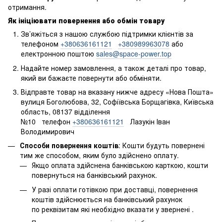
отримання.
Як ініціювати повернення або обмін товару
Зв’яжіться з нашою службою підтримки клієнтів за
телефоном
+380636161121
+380989963078
або
електронною поштою
sales@space-power.top
Надайте номер замовлення, а також деталі про товар,
який ви бажаєте повернути або обміняти.
Відправте товар на вказану нижче адресу «Нова Пошта»
вулиця Боголюбова, 32, Софіївська Борщагівка, Київська
область, 08137 відділення
№10 телефон
+380636161121
Лазукін Іван
Володимирович
Способи повернення коштів
: Кошти будуть повернені
тим же способом, яким було здійснено оплату.
Якщо оплата здійснена банківською карткою, кошти
повернуться на банківський рахунок.
У разі оплати готівкою при доставці, повернення
коштів здійснюється на банківський рахунок
по реквізитам які необхідно вказати у звернені .