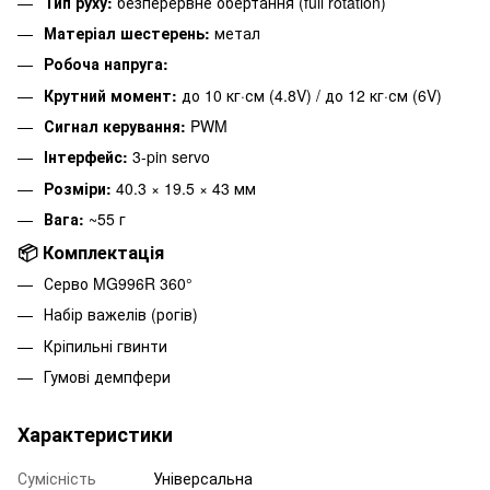
Тип руху:
безперервне обертання (full rotation)
Матеріал шестерень:
метал
Робоча напруга:
Крутний момент:
до 10 кг·см (4.8V) / до 12 кг·см (6V)
Сигнал керування:
PWM
Інтерфейс:
3-pin servo
Розміри:
40.3 × 19.5 × 43 мм
Вага:
~55 г
📦 Комплектація
Серво MG996R 360°
Набір важелів (рогів)
Кріпильні гвинти
Гумові демпфери
Характеристики
Сумісність
Універсальна