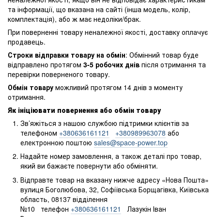
та інформації, що вказана на сайті (інша модель, колір,
комплектація), або ж має недоліки/брак.
При поверненні товару неналежної якості, доставку оплачує
продавець.
Строки відправки товару на обмін
: Обмінний товар буде
відправлено протягом
3-5 робочих днів
після отримання та
перевірки поверненого товару.
Обмін товару
можливий протягом 14 днів з моменту
отримання.
Як ініціювати повернення або обмін товару
Зв’яжіться з нашою службою підтримки клієнтів за
телефоном
+380636161121
+380989963078
або
електронною поштою
sales@space-power.top
Надайте номер замовлення, а також деталі про товар,
який ви бажаєте повернути або обміняти.
Відправте товар на вказану нижче адресу «Нова Пошта»
вулиця Боголюбова, 32, Софіївська Борщагівка, Київська
область, 08137 відділення
№10 телефон
+380636161121
Лазукін Іван