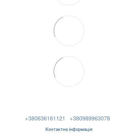
+380636161121
+380989963078
Контактна інформація