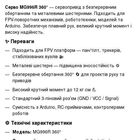
Серво MG996R 360°
— сервопривід з безперервним
обертанням та металевими шестернями. Підходить для
FPV-поворотних механізмів, робототехніки, моделей та
Arduino. Забезпечує плавний рух, великий крутний момент і
високу надійність.
✨ Переваги
Підходить для FPV платформ — пан/тілт, трекерів,
стабілізованих вузлів 🚁
Металеві шестерні — підвищена зносостійкість ⚙️
Безперервне обертання 360° 🔄 для проєктів руху та
приводів
Високий крутний момент до 12 кг·см 💪
Стандартний 3-піновий розʼєм (GND / VCC / Signal)
Сумісність з Arduino, RC-приймачами, контролерами
роботів
⚙️ Технічні характеристики
Модель:
MG996R 360°