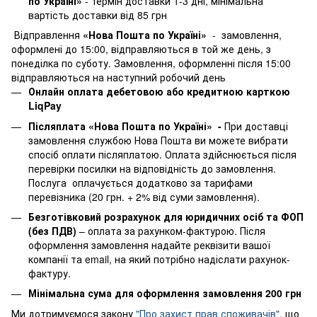
по Україні»
- термін доставки 1-3 дні, мінімальна
вартість доставки від 85 грн
Відправлення
«Нова Пошта по Україні»
- замовлення,
оформлені до 15:00, відправляються в той же день, з
понеділка по суботу. Замовлення, оформленні після 15:00
відправляються на наступний робочий день
Онлайн оплата дебетовою або кредитною карткою
LiqPay
Післяплата «Нова Пошта по Україні» -
При доставці
замовлення службою Нова Пошта ви можете вибрати
спосіб оплати післяплатою. Оплата здійснюється після
перевірки посилки на відповідність до замовлення.
Послуга оплачується додатково за тарифами
перевізника (20 грн. + 2% від суми замовлення).
Безготівковий розрахунок для юридичних осіб та ФОП
(без ПДВ)
– оплата за рахунком-фактурою. Після
оформлення замовлення надайте реквізити вашої
компанії та email, на який потрібно надіслати рахунок-
фактуру.
Мінімальна сума для оформлення замовлення 200 грн
Ми дотримуємося закону
"Про захист прав споживачів"
, що