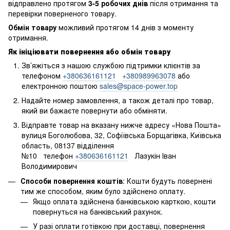
відправлено протягом
3-5 робочих днів
після отримання та
перевірки поверненого товару.
Обмін товару
можливий протягом 14 днів з моменту
отримання.
Як ініціювати повернення або обмін товару
Зв’яжіться з нашою службою підтримки клієнтів за
телефоном
+380636161121
+380989963078
або
електронною поштою
sales@space-power.top
Надайте номер замовлення, а також деталі про товар,
який ви бажаєте повернути або обміняти.
Відправте товар на вказану нижче адресу «Нова Пошта»
вулиця Боголюбова, 32, Софіївська Борщагівка, Київська
область, 08137 відділення
№10 телефон
+380636161121
Лазукін Іван
Володимирович
Способи повернення коштів
: Кошти будуть повернені
тим же способом, яким було здійснено оплату.
Якщо оплата здійснена банківською карткою, кошти
повернуться на банківський рахунок.
У разі оплати готівкою при доставці, повернення