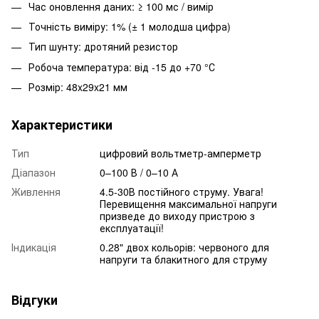
Час оновлення даних: ≥ 100 мс / вимір
Точність виміру: 1% (± 1 молодша цифра)
Тип шунту: дротяний резистор
Робоча температура: від -15 до +70 °С
Розмір: 48x29x21 мм
Характеристики
Тип
цифровий вольтметр-амперметр
Діапазон
0–100 В / 0–10 А
Живлення
4.5-30В постійного струму. Увага!
Перевищення максимальної напруги
призведе до виходу пристрою з
експлуатації!
Індикація
0.28" двох кольорів: червоного для
напруги та блакитного для струму
Відгуки