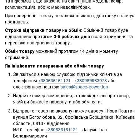
та інформації, що вказана на сайті (інша модель, колір,
комплектація), або ж має недоліки/брак.
При поверненні товару неналежної якості, доставку оплачує
продавець.
Строки відправки товару на обмін
: Обмінний товар буде
відправлено протягом
3-5 робочих днів
після отримання та
перевірки поверненого товару.
Обмін товару
можливий протягом 14 днів з моменту
отримання.
Як ініціювати повернення або обмін товару
Зв’яжіться з нашою службою підтримки клієнтів за
телефоном
+380636161121
+380989963078
або
електронною поштою
sales@space-power.top
Надайте номер замовлення, а також деталі про товар,
який ви бажаєте повернути або обміняти.
Відправте товар на вказану нижче адресу «Нова Пошта»
вулиця Боголюбова, 32, Софіївська Борщагівка, Київська
область, 08137 відділення
№10 телефон
+380636161121
Лазукін Іван
Володимирович