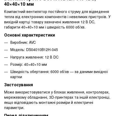
40×40×10 мм
Компактний вентилятор постійного струму для відведення
тепла від електронних компонентів і невеликих пристроїв. У
вихідній картці товару зазначені живлення 12 В DC,
габарити 40×40×10 мм і швидкість 6000 об/хв.
Основні характеристики
Виробник: AVC
Модель: DS04010B12H-045
Напруга живлення: 12 В DC
Розмір: 40×40×10 мм
Швидкість обертання: 6000 об/хв — за даними вихідної
картки
Застосування
Може використовуватися у блоках живлення, контролерах,
мережевому обладнанні, 3D-принтерах та іншій електроніці,
якщо відповідають монтажні розміри й електричні
параметри.
Перед підключенням