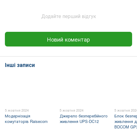
Додайте перший відгук
Новий коментар
Інші записи
5 жовтня 2024
5 жовтня 2024
5 жовтня 202
Модернізація
Джерело безперебійного
Блок безпе
комутаторів Raisecom
живлення UPS-DC12
живлення д
BDCOM GP36