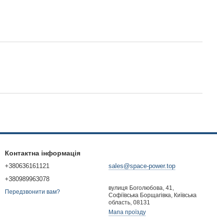
Контактна інформація
+380636161121
sales@space-power.top
+380989963078
вулиця Боголюбова, 41,
Передзвонити вам?
Софіївська Борщагівка, Київська
область, 08131
Мапа проїзду