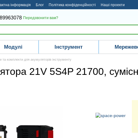
актна інформація
Блог
Політика конфіденційності
Наші проекти
 під ключ
Відеоогляди
89963078
Передзвонити вам?
Модулі
Інструмент
Мережев
и та комплекти для акумуляторів інструменту
ятора 21V 5S4P 21700, сумісн