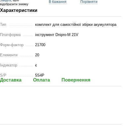
Зайдіть
, щоб
В бажання
Порівняти
відобразити знижку
Характеристики
Тип
комплект для самостійної збірки акумулятора
Платформа
інструмент Dnipro-M 21V
Форм-фактор
21700
Елементи
20
Індикатор
є
S/P
5S4P
Доставка
Оплата
Повернення